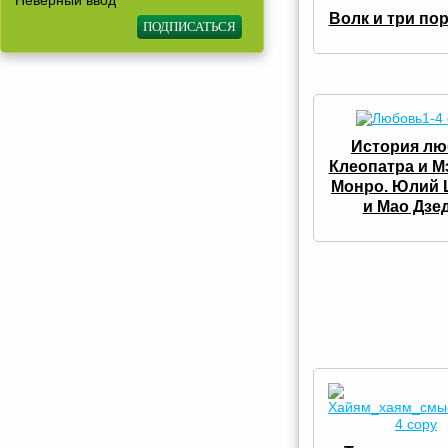
Неверный ввод
Волк и три по
История лю
Клеопатра и 
Монро. Юлий 
и Мао Дзе