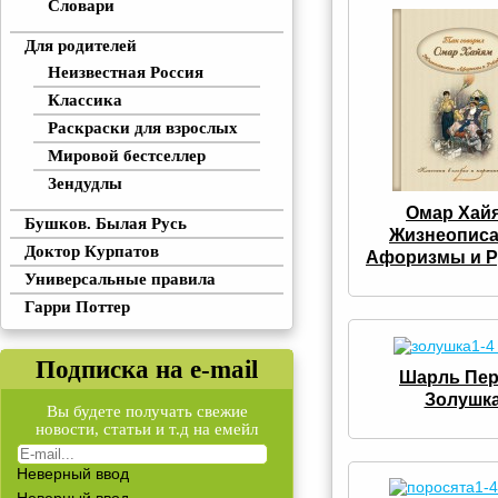
Словари
Для родителей
Неизвестная Россия
Классика
Раскраски для взрослых
Мировой бестселлер
Зендудлы
Омар Хай
Бушков. Былая Русь
Жизнеописа
Доктор Курпатов
Афоризмы и Р
Универсальные правила
Гарри Поттер
Подписка на e-mail
Шарль Пер
Золушк
Вы будете получать свежие
новости, статьи и т.д на емейл
Неверный ввод