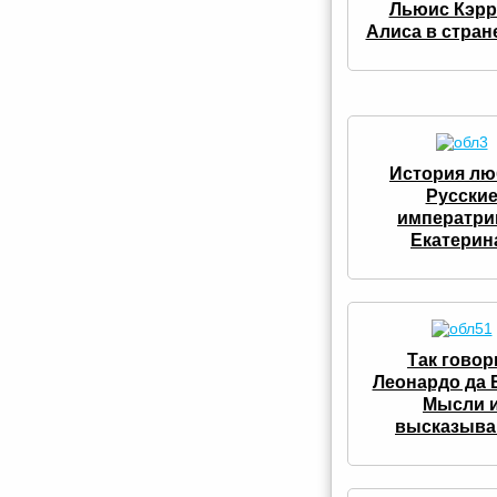
Льюис Кэрр
Алиса в стран
История лю
Русски
императри
Екатерина
Так говор
Леонардо да 
Мысли 
высказыва