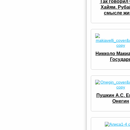
Так говорил
Хайям. Руба
смысле жи
Никколо Маки
Государ
Пушкин А.С. Е
Онегин