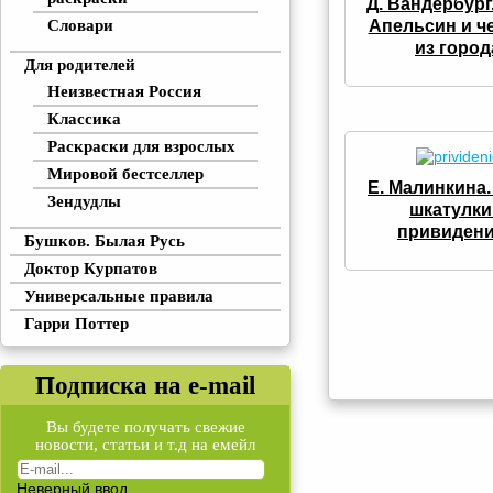
Д. Вандербург
Апельсин и ч
Словари
из город
Для родителей
Неизвестная Россия
Классика
Раскраски для взрослых
Мировой бестселлер
Е. Малинкина.
Зендудлы
шкатулки
привиден
Бушков. Былая Русь
Доктор Курпатов
Универсальные правила
Гарри Поттер
Подписка на e-mail
Вы будете получать свежие
новости, статьи и т.д на емейл
Неверный ввод