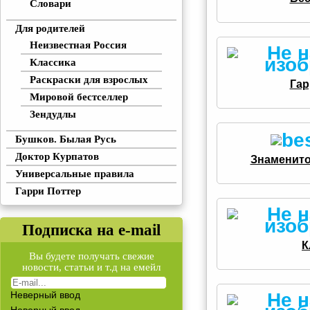
Словари
Для родителей
Неизвестная Россия
Классика
Раскраски для взрослых
Гар
Мировой бестселлер
Зендудлы
Бушков. Былая Русь
Доктор Курпатов
Знаменито
Универсальные правила
Гарри Поттер
Подписка на e-mail
К
Вы будете получать свежие
новости, статьи и т.д на емейл
Неверный ввод