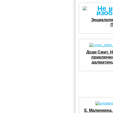
Энциклопе
П
Доди Смит. 
приключе
далматин
Е. Малинкина.