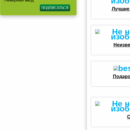
Неверный ввод
Лучшие 
Неизве
Подаро
С