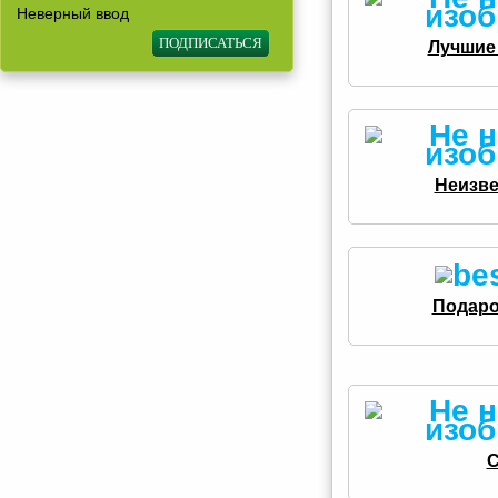
Неверный ввод
Лучшие 
Неизве
Подаро
С