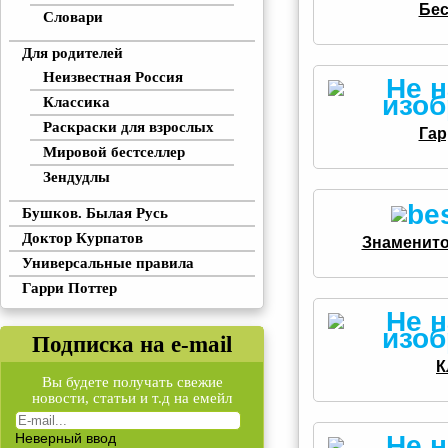
Бе
Словари
Для родителей
Неизвестная Россия
Классика
Раскраски для взрослых
Гар
Мировой бестселлер
Зендудлы
Бушков. Былая Русь
Доктор Курпатов
Знаменито
Универсальные правила
Гарри Поттер
Подписка на e-mail
К
Вы будете получать свежие
новости, статьи и т.д на емейл
Неверный ввод