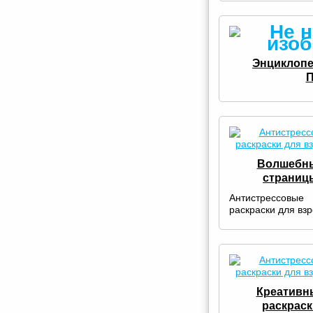
Энциклопе
П
Волшебн
страниц
Антистрессовые
раскраски для вз
Креативн
раскраск