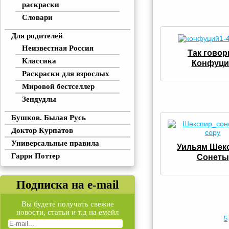
раскраски
Словари
Для родителей
Неизвестная Россия
Так говор
Классика
Конфуци
Раскраски для взрослых
Мировой бестселлер
Зендудлы
Бушков. Былая Русь
Доктор Курпатов
Универсальные правила
Уильям Шек
Гарри Поттер
Сонеты
Подписка на e-mail
Вы будете получать свежие
новости, статьи и т.д на емейл
5