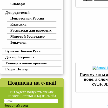
Словари
Для родителей
Неизвестная Россия
Классика
Раскраски для взрослых
Мировой бестселлер
Зендудлы
Бушков. Былая Русь
Доктор Курпатов
Универсальные правила
Гарри Поттер
Почему киты ж
воде, а сло
Подписка на e-mail
суше, 3
Вы будете получать свежие
новости, статьи и т.д на емейл
.
Неверный ввод