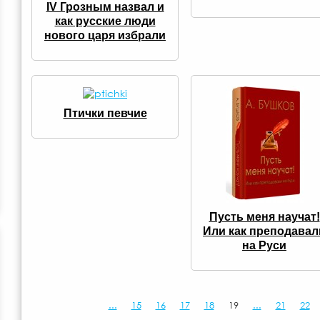
IV Грозным назвал и
как русские люди
нового царя избрали
Птички певчие
Пусть меня научат!
Или как преподавал
на Руси
...
15
16
17
18
19
...
21
22