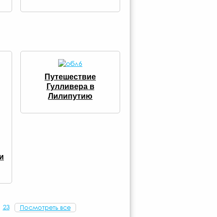
Путешествие
Гулливера в
Лилипутию
и
23
Посмотреть все