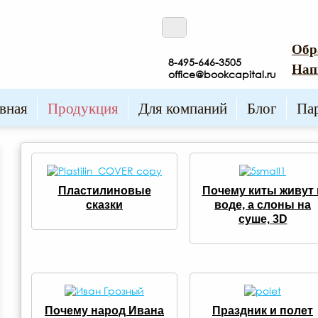
Обр
8-495-646-3505
Нап
office@bookcapital.ru
вная
Продукция
Для компаний
Блог
Па
Пластилиновые
Почему киты живут 
сказки
воде, а слоны на
суше, 3D
Почему народ Ивана
Праздник и полет