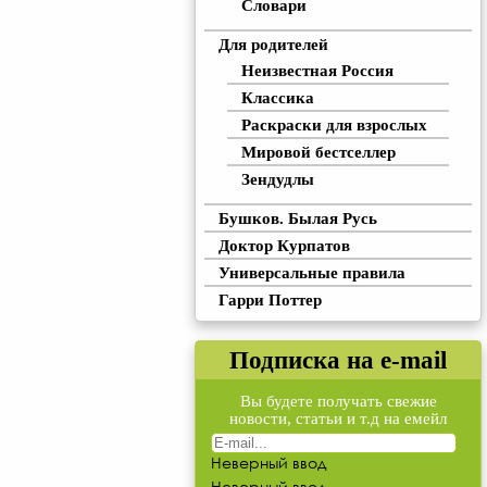
Словари
Для родителей
Неизвестная Россия
Классика
Раскраски для взрослых
Мировой бестселлер
Зендудлы
Бушков. Былая Русь
Доктор Курпатов
Универсальные правила
Гарри Поттер
Подписка на e-mail
Вы будете получать свежие
новости, статьи и т.д на емейл
Неверный ввод
Неверный ввод