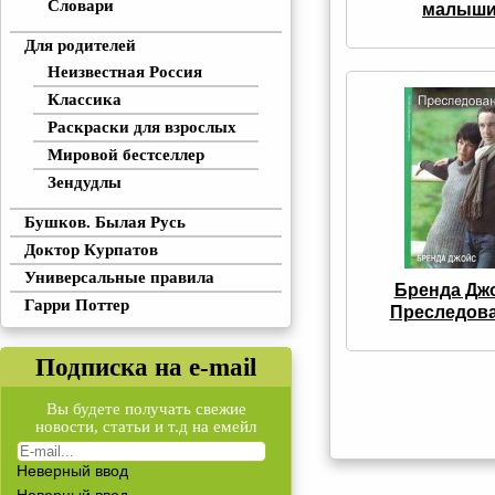
Словари
малыш
Для родителей
Неизвестная Россия
Классика
Раскраски для взрослых
Мировой бестселлер
Зендудлы
Бушков. Былая Русь
Доктор Курпатов
Универсальные правила
Бренда Дж
Гарри Поттер
Преследов
Подписка на e-mail
Вы будете получать свежие
новости, статьи и т.д на емейл
Неверный ввод