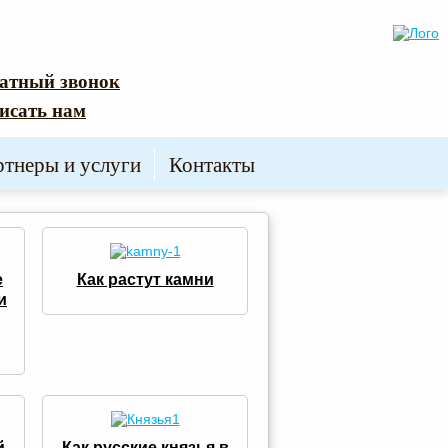
атный звонок
исать нам
ртнеры и услуги
Контакты
е
Как растут камни
и
й
Как русские князья в