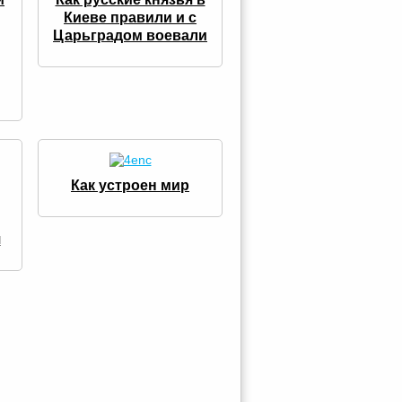
Киеве правили и с
Царьградом воевали
Как устроен мир
я