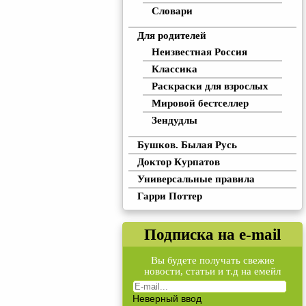
Словари
Для родителей
Неизвестная Россия
Классика
Раскраски для взрослых
Мировой бестселлер
Зендудлы
Бушков. Былая Русь
Доктор Курпатов
Универсальные правила
Гарри Поттер
Подписка на e-mail
Вы будете получать свежие
новости, статьи и т.д на емейл
Неверный ввод