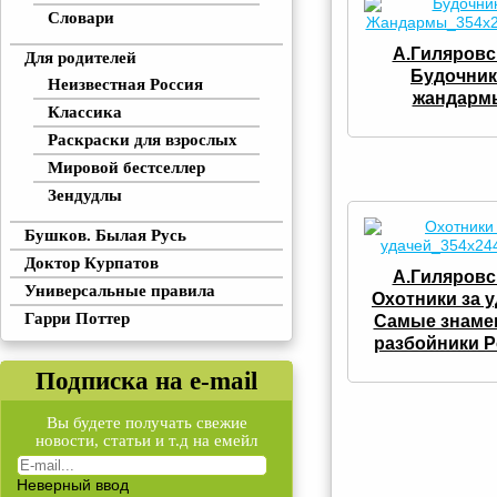
Словари
А.Гиляровс
Для родителей
Будочник
Неизвестная Россия
жандарм
Классика
Раскраски для взрослых
Мировой бестселлер
Зендудлы
Бушков. Былая Русь
Доктор Курпатов
А.Гиляровс
Универсальные правила
Охотники за у
Гарри Поттер
Самые знаме
разбойники 
Подписка на e-mail
Вы будете получать свежие
новости, статьи и т.д на емейл
Неверный ввод