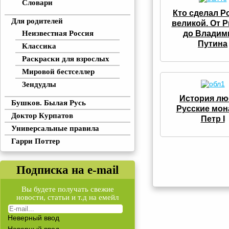
Словари
Кто сделал 
Для родителей
великой. От 
до Владим
Неизвестная Россия
Путина
Классика
Раскраски для взрослых
Мировой бестселлер
Зендудлы
История лю
Бушков. Былая Русь
Русские мон
Доктор Курпатов
Петр I
Универсальные правила
Гарри Поттер
Подписка на e-mail
Вы будете получать свежие
новости, статьи и т.д на емейл
Неверный ввод