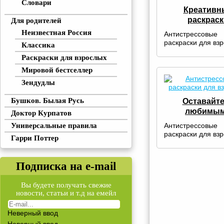
Словари
Креативн
раскраск
Для родителей
Неизвестная Россия
Антистрессовые
раскраски для вз
Классика
Раскраски для взрослых
Мировой бестселлер
Зендудлы
Бушков. Былая Русь
Оставайт
любимы
Доктор Курпатов
Универсальные правила
Антистрессовые
раскраски для вз
Гарри Поттер
Подписка на e-mail
Вы будете получать свежие
новости, статьи и т.д на емейл
Неверный ввод