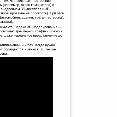
о тем, что включает построение
ь (например, экран компьютера) с
 внедрением 3D-дисплеев и 3D-
 проецирование на плоскость). При этом
автомобили, здания, ураган, астероид),
актала).
 объекта. Задача 3D-моделирования —
 помощью трёхмерной графики можно и
ое, даже нереальное представление до
типликации, и играх. Когда нужно
т обращаются именно к 3d, так как
сера.