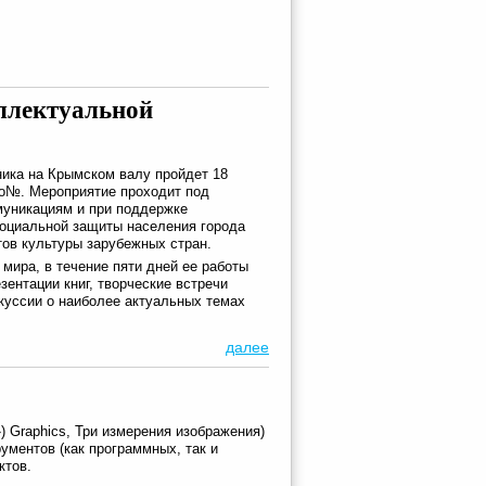
ллектуальной
ника на Крымском валу пройдет 18
io№. Мероприятие проходит под
муникациям и при поддержке
социальной защиты населения города
тов культуры зарубежных стран.
 мира, в течение пяти дней ее работы
зентации книг, творческие встречи
скуссии о наиболее актуальных темах
далее
) Graphics, Три измерения изображения)
ументов (как программных, так и
ктов.