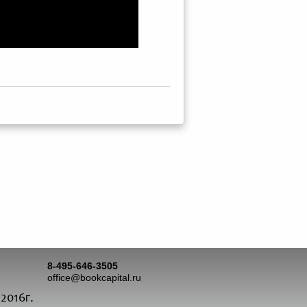
8-495-646-3505
office@bookcapital.ru
2016г.