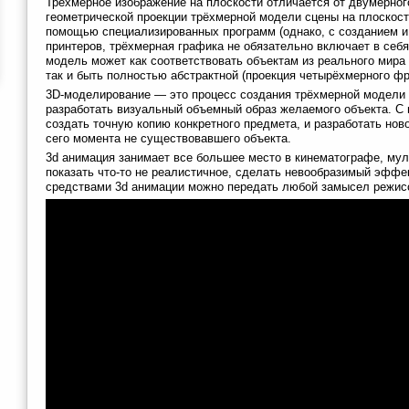
Трёхмерное изображение на плоскости отличается от двумерног
геометрической проекции трёхмерной модели сцены на плоскост
помощью специализированных программ (однако, с созданием и
принтеров, трёхмерная графика не обязательно включает в себя
модель может как соответствовать объектам из реального мира (
так и быть полностью абстрактной (проекция четырёхмерного фр
3D-моделирование — это процесс создания трёхмерной модели
разработать визуальный объемный образ желаемого объекта. С
создать точную копию конкретного предмета, и разработать нов
сего момента не существовавшего объекта.
3d анимация занимает все большее место в кинематографе, муль
показать что-то не реалистичное, сделать невообразимый эффек
средствами 3d анимации можно передать любой замысел режис