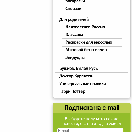
раскраски
Словари
Для родителей
Неизвестная Россия
Классика
Раскраски для взрослых
Мировой бестселлер
Зендудлы
Бушков. Былая Русь
Доктор Курпатов
Универсальные правила
Гарри Поттер
Подписка на e-mail
Вы будете получать свежие
новости, статьи и т.д на емейл